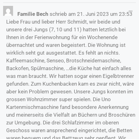
…
Familie Bech
schrieb am
21. Juni 2023
um
23:53
Liebe Frau und lieber Herr Schmidt, wir beide und
unsere drei Jungs (7, 10 und 11) hatten letztlich bei
Ihnen in der Ferienwohnung für ein Wochenende
übernachtet und waren begeistert. Die Wohnung ist
wirklich seht gut ausgestattet. Es fehlt an nichts.
Kaffeemaschine, Senseo, Brotschneidemaschine,
Backofen, Spülmaschine, …die Küche hat einfach alles
was man braucht. Wir hatten sogar einen Eigelbtrenner
gefunden. Zum Kuchenbacken kam es zwar nicht, wäre
aber kein Problem gewesen. Unsere Jungs konnten im
grossen Wohnzimmer super spielen. Die Uno
Kartenmischmaschine fand besondere Anerkennung
und meinerseits die Vielfalt an Büchern und Broschüren
zur Umgebung. Die drei Schlafzimmer im oberen
Geschoss waren ansprechend eingerichtet, die Betten
waren bequem und das Bettzeug sehr gepflegt. Wir